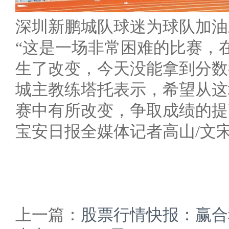
深圳新鹏城队球迷为球队加油
“这是一场非常困难的比赛，
生了改变，今天没能拿到分数
城主教练塔托表示，希望从这
赛中有所改变，争取成绩的提
宝安日报全媒体记者高山/文宋
上一篇：
股票行情快报：赢合科