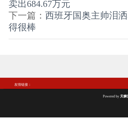
卖出684.67万元
下一篇：
西班牙国奥主帅泪洒
得很棒
友情链接：
Powered by
天狮