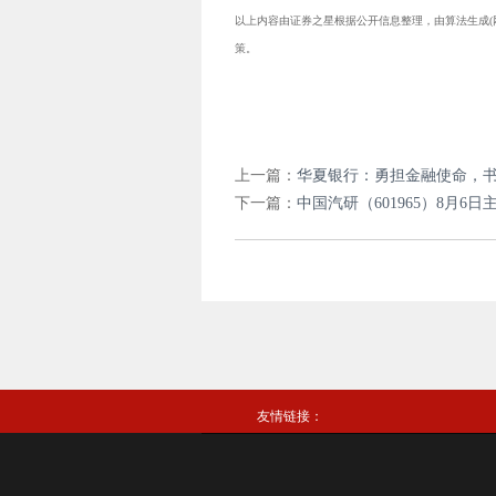
以上内容由证券之星根据公开信息整理，由算法生成(网信
策。
上一篇：
华夏银行：勇担金融使命，书写
下一篇：
中国汽研（601965）8月6日
友情链接：