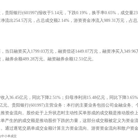
阳银行(601997)报收于5.14元，下跌0.19%，换手率0.65%，成交量23
出254.5万元，占总成交额2.14%，游资资金净流入989.31万元，占总成交
融资买入1799.03万元，融资偿还1449.07万元，融资净买入349.9
股，融券余额489.28万元。融资融券余额12.51亿元。
入36.45亿元，同比下降2.51%；归母净利润15.48亿元，同比下降3.65
益4.49亿元。贵阳银行(601997)主营业务：本行的主要业务包括公司金融
反推资金流向。股价处于上升状态时主动性买单形成的成交额是推动股价
卖单产生的的成交额是推动股价下跌的力量，这部分成交额被定义为资金
力。通过逐笔交易单成交金额计算主力资金流向、游资资金流向和散户资
为中小单成交